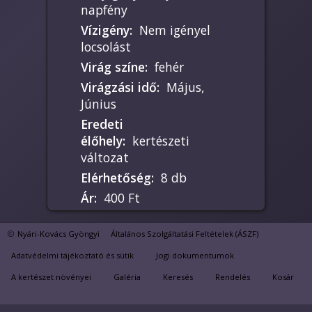
napfény
Vízigény
:
Nem igényel
locsolást
Virág színe
:
fehér
Virágzási idő
:
Május,
Június
Eredeti
élőhely
:
kertészeti
változat
Elérhetőség
:
8 db
Ár
:
400 Ft
Nyári-Kovács Gyöngyi
Általános Szolgáltatási Feltételek (ÁSZF)
Kezdő hobbikertészeknek
Adatvédelmi tájékoztató és sütik
Jogi dokumentumok
is ajánlom. Télen
A kertészet növényei
Galéria
Keresés
Rendelés
Kosár
beszínesednek a levelei,
de tavasz végére ismét