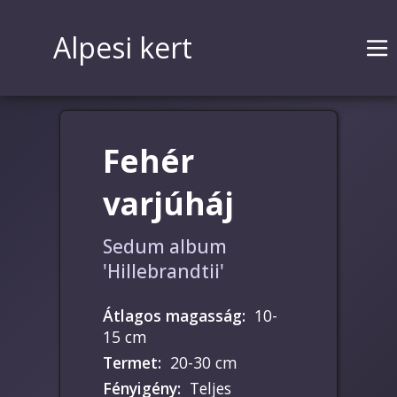
Alpesi kert
Fehér
varjúháj
Sedum album
'Hillebrandtii'
Átlagos magasság
:
10-
15 cm
Termet
:
20-30 cm
Fényigény
:
Teljes