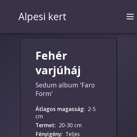
Alpesi kert
Fehér
varjúháj
Sedum album 'Faro
Form'
Átlagos magasság
:
2-5
cm
Termet
:
20-30 cm
Fényigény
:
Teljes