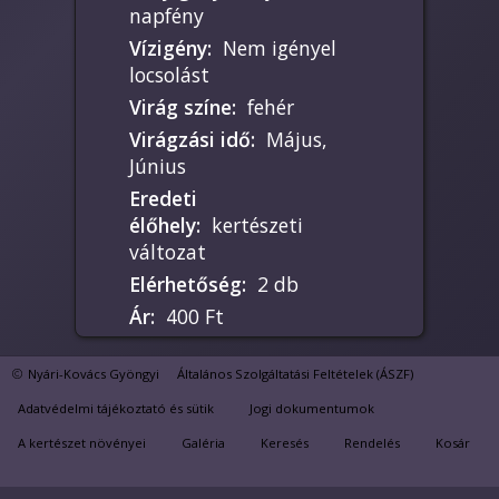
napfény
Vízigény
:
Nem igényel
locsolást
Virág színe
:
fehér
Virágzási idő
:
Május,
Június
Eredeti
élőhely
:
kertészeti
változat
Elérhetőség
:
2 db
Ár
:
400 Ft
Nyári-Kovács Gyöngyi
Általános Szolgáltatási Feltételek (ÁSZF)
Kezdő hobbikertészeknek
Adatvédelmi tájékoztató és sütik
Jogi dokumentumok
is ajánlom. Télen
A kertészet növényei
Galéria
Keresés
Rendelés
Kosár
beszínesednek a levelei,
de tavasz végére ismét