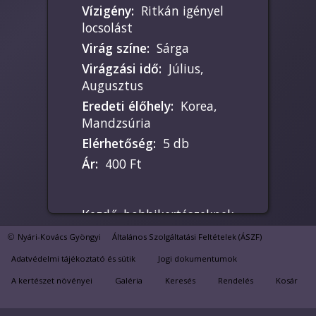
Vízigény
:
Ritkán igényel
locsolást
Virág színe
:
Sárga
Virágzási idő
:
Július,
Augusztus
Eredeti élőhely
:
Korea,
Mandzsúria
Elérhetőség
:
5 db
Ár
:
400 Ft
Kezdő hobbikertészeknek
is ajánlom.
Nyári-Kovács Gyöngyi
Általános Szolgáltatási Feltételek (ÁSZF)
Hajtásdugvánnyal
Adatvédelmi tájékoztató és sütik
Jogi dokumentumok
könnyen szaporítható.
Télre visszahúzódik
A kertészet növényei
Galéria
Keresés
Rendelés
Kosár