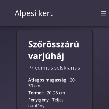
Alpesi kert
Szőrösszárú
varjúháj
Phedimus selskianus
Átlagos magasság
:
20-
30 cm
Termet
:
20-25 cm
Fényigény
:
Teljes
napfény