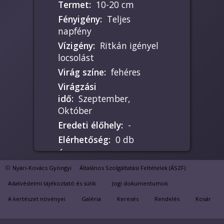
Termet
:
10-20 cm
Fényigény
:
Teljes
napfény
Vízigény
:
Ritkán igényel
locsolást
Virág színe
:
fehéres
Virágzási
idő
:
Szeptember,
Október
Eredeti élőhely
:
-
Elérhetőség
:
0 db
Ár
:
450 Ft
Nyári-Kovács Gyöngyi
Általános Szolgáltatási Feltételek (ÁSZF)
Adatvédelmi tájékoztató és sütik
Jogi dokumentumok
Hajtásdugvánnyal
A kertészet növényei
Galéria
Keresés
Rendelés
Kosár
könnyen szaporítható. A
telet visszaszáradt,