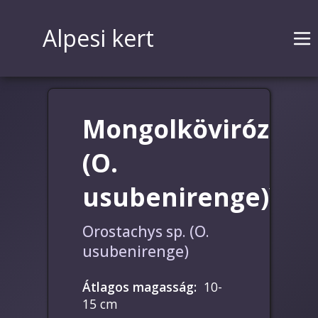
Alpesi kert
Mongolkövirózsa
(O.
usubenirenge)\
Orostachys sp. (O.
usubenirenge)
Átlagos magasság
:
10-
15 cm