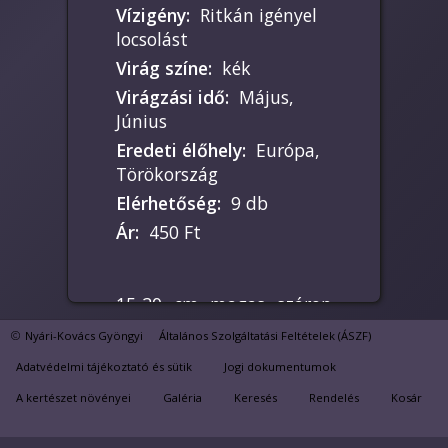
Vízigény
:
Ritkán igényel
locsolást
Virág színe
:
kék
Virágzási idő
:
Május,
Június
Eredeti élőhely
:
Európa,
Törökország
Elérhetőség
:
9 db
Ár
:
450 Ft
15-20 cm magas száron
hozza kék virágait.
Nyári-Kovács Gyöngyi
Általános Szolgáltatási Feltételek (ÁSZF)
Növekedése során lazább
Adatvédelmi tájékoztató és sütik
Jogi dokumentumok
párnát alkot.
A kertészet növényei
Galéria
Keresés
Rendelés
Kosár