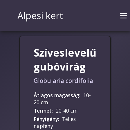
Alpesi kert
Szíveslevelű
gubóvirág
Globularia cordifolia
Átlagos magasság
:
10-
20 cm
Termet
:
20-40 cm
Fényigény
:
Teljes
napfény