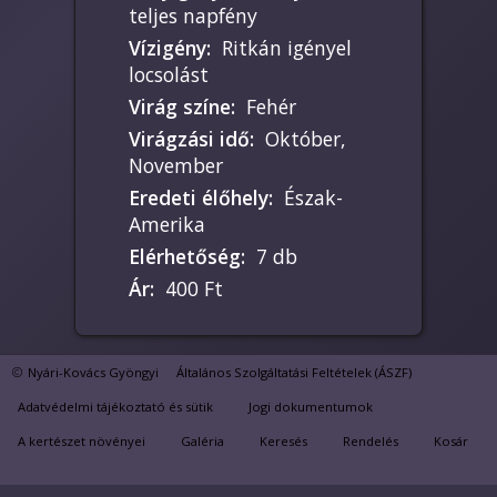
teljes napfény
Vízigény
:
Ritkán igényel
locsolást
Virág színe
:
Fehér
Virágzási idő
:
Október,
November
Eredeti élőhely
:
Észak-
Amerika
Elérhetőség
:
7 db
Ár
:
400 Ft
Kezdő hobbikertészeknek
Nyári-Kovács Gyöngyi
Általános Szolgáltatási Feltételek (ÁSZF)
is ajánlom. A földalatti
Adatvédelmi tájékoztató és sütik
Jogi dokumentumok
tarackoló gyökerekkel
A kertészet növényei
Galéria
Keresés
Rendelés
Kosár
terjed. Télen teljesen
visszahúzódik. Viszonylag