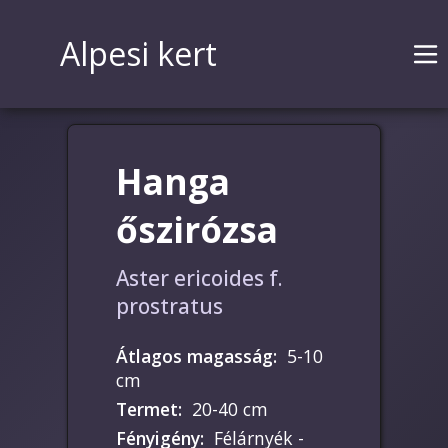
Alpesi kert
Hanga
őszirózsa
Aster ericoides f.
prostratus
Átlagos magasság
:
5-10
cm
Termet
:
20-40 cm
Fényigény
:
Félárnyék -